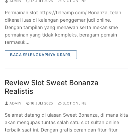
ADMIN
17 JULI 2025
SLOT ONLINE
Permainan slot https://teleamp.com/ Bonanza, telah
dikenal luas di kalangan penggemar judi online.
Dengan tampilan yang menawan serta mekanisme
permainan yang tidak kompleks, beragam pemain
termasuk…
BACA SELENGKAPNYA %RARR;
Review Slot Sweet Bonanza
Realistis
ADMIN
16 JULI 2025
SLOT ONLINE
Selamat datang di ulasan Sweet Bonanza, di mana kita
akan mengupas tuntas salah satu slot sultan online
terbaik saat ini. Dengan grafis cerah dan fitur-fitur