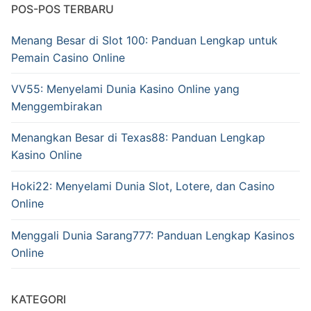
POS-POS TERBARU
Menang Besar di Slot 100: Panduan Lengkap untuk
Pemain Casino Online
VV55: Menyelami Dunia Kasino Online yang
Menggembirakan
Menangkan Besar di Texas88: Panduan Lengkap
Kasino Online
Hoki22: Menyelami Dunia Slot, Lotere, dan Casino
Online
Menggali Dunia Sarang777: Panduan Lengkap Kasinos
Online
KATEGORI