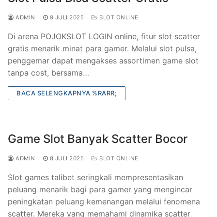
ADMIN
9 JULI 2025
SLOT ONLINE
Di arena POJOKSLOT LOGIN online, fitur slot scatter
gratis menarik minat para gamer. Melalui slot pulsa,
penggemar dapat mengakses assortimen game slot
tanpa cost, bersama…
BACA SELENGKAPNYA %RARR;
Game Slot Banyak Scatter Bocor
ADMIN
8 JULI 2025
SLOT ONLINE
Slot games talibet seringkali mempresentasikan
peluang menarik bagi para gamer yang mengincar
peningkatan peluang kemenangan melalui fenomena
scatter. Mereka yang memahami dinamika scatter