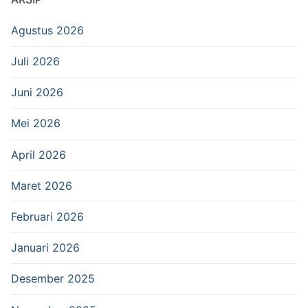
Agustus 2026
Juli 2026
Juni 2026
Mei 2026
April 2026
Maret 2026
Februari 2026
Januari 2026
Desember 2025