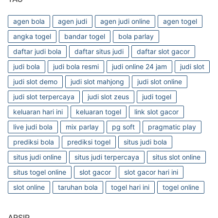
agen bola
agen judi
agen judi online
agen togel
angka togel
bandar togel
bola parlay
daftar judi bola
daftar situs judi
daftar slot gacor
judi bola
judi bola resmi
judi online 24 jam
judi slot
judi slot demo
judi slot mahjong
judi slot online
judi slot terpercaya
judi slot zeus
judi togel
keluaran hari ini
keluaran togel
link slot gacor
live judi bola
mix parlay
pg soft
pragmatic play
prediksi bola
prediksi togel
situs judi bola
situs judi online
situs judi terpercaya
situs slot online
situs togel online
slot gacor
slot gacor hari ini
slot online
taruhan bola
togel hari ini
togel online
ARSIP