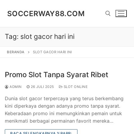
Lompat
ke
SOCCERWAY88.COM
konten
Tag:
slot gacor hari ini
Cari:
BERANDA
SLOT GACOR HARI INI
Promo Slot Tanpa Syarat Ribet
ADMIN
26 JULI 2025
SLOT ONLINE
Dunia slot gacor terpercaya yang terus berkembang
kini diperkaya dengan adanya promo tanpa syarat.
Keberadaan promo ini memungkinkan pemain untuk
menikmati berbagai permainan favorit mereka…
BACA SELENGKAPNYA %RARR;