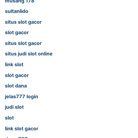
musang 178
sultanlido
situs slot gacor
slot gacor
situs slot gacor
situs judi slot online
link slot
slot gacor
slot dana
jelas777 login
judi slot
slot
link slot gacor