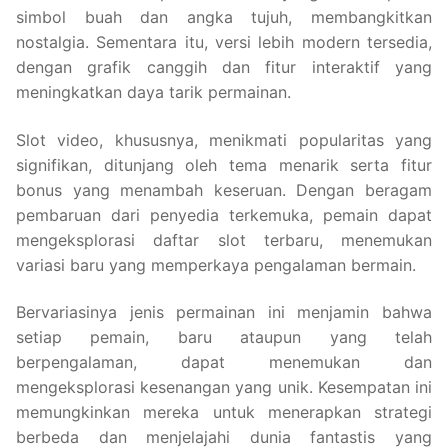
simbol buah dan angka tujuh, membangkitkan
nostalgia. Sementara itu, versi lebih modern tersedia,
dengan grafik canggih dan fitur interaktif yang
meningkatkan daya tarik permainan.
Slot video, khususnya, menikmati popularitas yang
signifikan, ditunjang oleh tema menarik serta fitur
bonus yang menambah keseruan. Dengan beragam
pembaruan dari penyedia terkemuka, pemain dapat
mengeksplorasi daftar slot terbaru, menemukan
variasi baru yang memperkaya pengalaman bermain.
Bervariasinya jenis permainan ini menjamin bahwa
setiap pemain, baru ataupun yang telah
berpengalaman, dapat menemukan dan
mengeksplorasi kesenangan yang unik. Kesempatan ini
memungkinkan mereka untuk menerapkan strategi
berbeda dan menjelajahi dunia fantastis yang