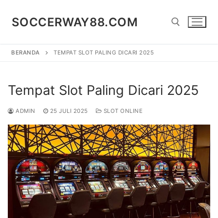
Lompat
ke
SOCCERWAY88.COM
konten
BERANDA
TEMPAT SLOT PALING DICARI 2025
Cari:
Tempat Slot Paling Dicari 2025
ADMIN
25 JULI 2025
SLOT ONLINE