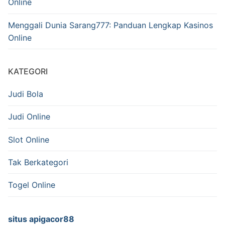
Online
Menggali Dunia Sarang777: Panduan Lengkap Kasinos
Online
KATEGORI
Judi Bola
Judi Online
Slot Online
Tak Berkategori
Togel Online
situs apigacor88