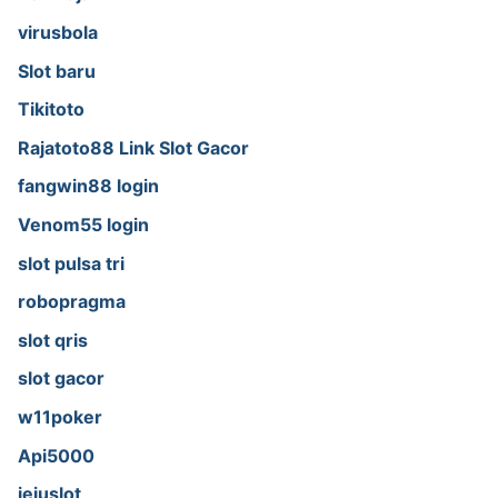
virusbola
Slot baru
Tikitoto
Rajatoto88 Link Slot Gacor
fangwin88 login
Venom55 login
slot pulsa tri
robopragma
slot qris
slot gacor
w11poker
Api5000
jejuslot