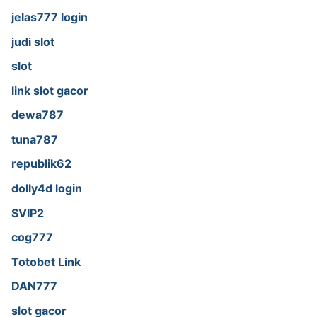
jelas777 login
judi slot
slot
link slot gacor
dewa787
tuna787
republik62
dolly4d login
SVIP2
cog777
Totobet Link
DAN777
slot gacor