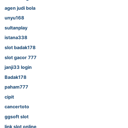
agen judi bola
unyu168
sultanplay
istana338
slot badak178
slot gacor 777
janji33 login
Badak178
paham777
cipit
cancertoto
ggsoft slot
link slot online