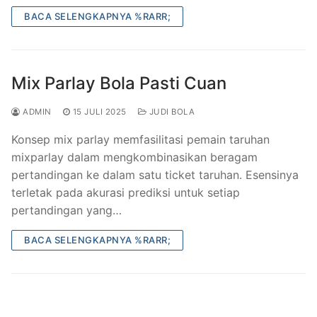
BACA SELENGKAPNYA %RARR;
Mix Parlay Bola Pasti Cuan
ADMIN
15 JULI 2025
JUDI BOLA
Konsep mix parlay memfasilitasi pemain taruhan
mixparlay dalam mengkombinasikan beragam
pertandingan ke dalam satu ticket taruhan. Esensinya
terletak pada akurasi prediksi untuk setiap
pertandingan yang…
BACA SELENGKAPNYA %RARR;