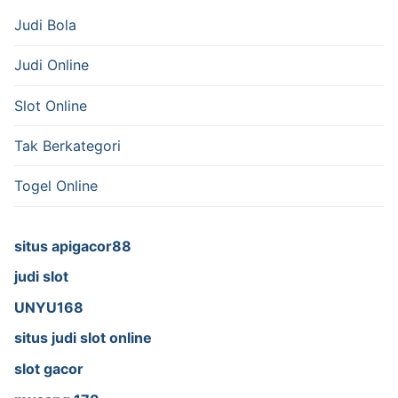
Judi Bola
Judi Online
Slot Online
Tak Berkategori
Togel Online
situs apigacor88
judi slot
UNYU168
situs judi slot online
slot gacor