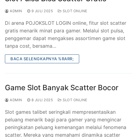
ADMIN
9 JULI 2025
SLOT ONLINE
Di arena POJOKSLOT LOGIN online, fitur slot scatter
gratis menarik minat para gamer. Melalui slot pulsa,
penggemar dapat mengakses assortimen game slot
tanpa cost, bersama…
BACA SELENGKAPNYA %RARR;
Game Slot Banyak Scatter Bocor
ADMIN
8 JULI 2025
SLOT ONLINE
Slot games talibet seringkali mempresentasikan
peluang menarik bagi para gamer yang mengincar
peningkatan peluang kemenangan melalui fenomena
scatter. Mereka yang memahami dinamika scatter