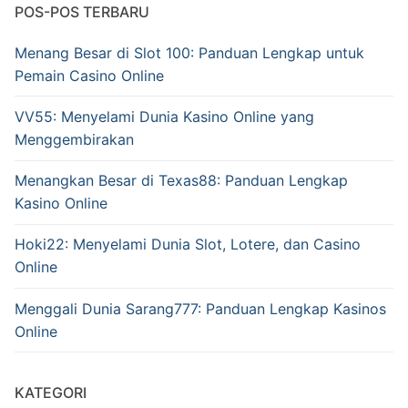
POS-POS TERBARU
Menang Besar di Slot 100: Panduan Lengkap untuk
Pemain Casino Online
VV55: Menyelami Dunia Kasino Online yang
Menggembirakan
Menangkan Besar di Texas88: Panduan Lengkap
Kasino Online
Hoki22: Menyelami Dunia Slot, Lotere, dan Casino
Online
Menggali Dunia Sarang777: Panduan Lengkap Kasinos
Online
KATEGORI