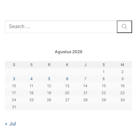
Cari:
Agustus 2026
S
S
R
K
J
S
M
1
2
3
4
5
6
7
8
9
10
11
12
13
14
15
16
17
18
19
20
21
22
23
24
25
26
27
28
29
30
31
« Jul