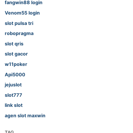
fangwin88 login
Venom55 login
slot pulsa tri
robopragma
slot qris
slot gacor
w11poker
Api5000
jejuslot
slot777
link slot
agen slot maxwin
TAG