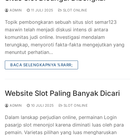
ADMIN
11 JULI 2025
SLOT ONLINE
Topik pembongkaran sebuah situs slot semar123
maxwin telah menjadi diskusi intens di antara
komunitas judi online. Investigasi mendalam
terungkap, menyoroti fakta-fakta mengejutkan yang
menuntut perhatian…
BACA SELENGKAPNYA %RARR;
Website Slot Paling Banyak Dicari
ADMIN
10 JULI 2025
SLOT ONLINE
Dalam lanskap perjudian online, permainan Login
pasarjp slot menonjol karena diminati luas oleh para
pemain. Varietas pilihan yang luas mengharuskan