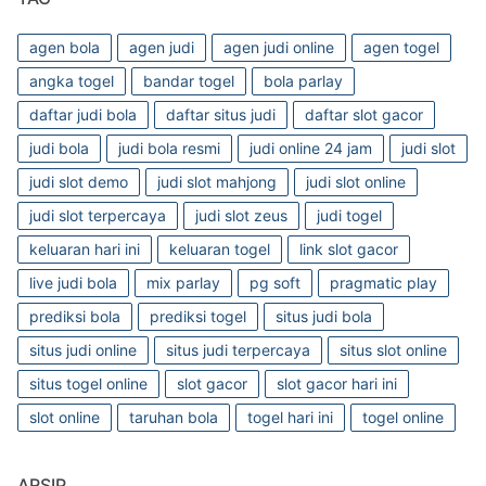
agen bola
agen judi
agen judi online
agen togel
angka togel
bandar togel
bola parlay
daftar judi bola
daftar situs judi
daftar slot gacor
judi bola
judi bola resmi
judi online 24 jam
judi slot
judi slot demo
judi slot mahjong
judi slot online
judi slot terpercaya
judi slot zeus
judi togel
keluaran hari ini
keluaran togel
link slot gacor
live judi bola
mix parlay
pg soft
pragmatic play
prediksi bola
prediksi togel
situs judi bola
situs judi online
situs judi terpercaya
situs slot online
situs togel online
slot gacor
slot gacor hari ini
slot online
taruhan bola
togel hari ini
togel online
ARSIP