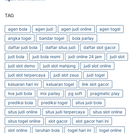
TAG
agen bola
agen judi
agen judi online
agen togel
angka togel
bandar togel
bola parlay
daftar judi bola
daftar situs judi
daftar slot gacor
judi bola
judi bola resmi
judi online 24 jam
judi slot
judi slot demo
judi slot mahjong
judi slot online
judi slot terpercaya
judi slot zeus
judi togel
keluaran hari ini
keluaran togel
link slot gacor
live judi bola
mix parlay
pg soft
pragmatic play
prediksi bola
prediksi togel
situs judi bola
situs judi online
situs judi terpercaya
situs slot online
situs togel online
slot gacor
slot gacor hari ini
slot online
taruhan bola
togel hari ini
togel online