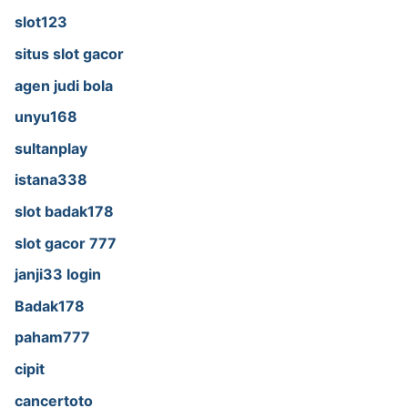
slot123
situs slot gacor
agen judi bola
unyu168
sultanplay
istana338
slot badak178
slot gacor 777
janji33 login
Badak178
paham777
cipit
cancertoto