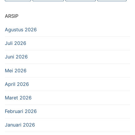
ARSIP
Agustus 2026
Juli 2026
Juni 2026
Mei 2026
April 2026
Maret 2026
Februari 2026
Januari 2026