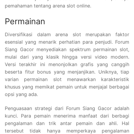
pemahaman tentang arena slot online.
Permainan
Diversifikasi dalam arena slot merupakan faktor
esensial yang menarik perhatian para penjudi. Forum
Siang Gacor menyediakan spektrum permainan slot,
mulai dari yang klasik hingga versi video modern.
Versi terakhir ini menonjolkan grafis yang canggih
beserta fitur bonus yang menjanjikan. Uniknya, tiap
varian permainan slot menawarkan karakteristik
khusus yang memikat pemain untuk menjajal berbagai
opsi yang ada.
Penguasaan strategi dari Forum Siang Gacor adalah
kunci. Para pemain menerima manfaat dari berbagi
pengalaman dan trik antar pemain dan ahli. Hal
tersebut tidak hanya memperkaya pengalaman