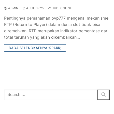
ADMIN
4 JULI 2025
JUDI ONLINE
Pentingnya pemahaman pvp777 mengenai mekanisme
RTP (Return to Player) dalam dunia slot tidak bisa
diremehkan. RTP merupakan indikator persentase dari
total taruhan yang akan dikembalikan…
BACA SELENGKAPNYA %RARR;
Cari: