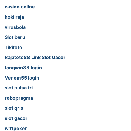
casino online
hoki raja
virusbola
Slot baru
Tikitoto
Rajatoto88 Link Slot Gacor
fangwin88 login
Venom55 login
slot pulsa tri
robopragma
slot qris
slot gacor
w11poker