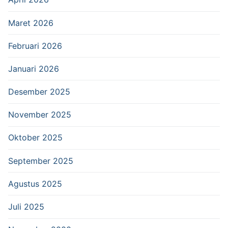
Maret 2026
Februari 2026
Januari 2026
Desember 2025
November 2025
Oktober 2025
September 2025
Agustus 2025
Juli 2025