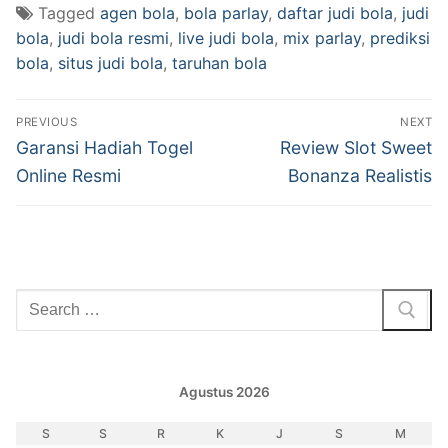
Tagged
agen bola
,
bola parlay
,
daftar judi bola
,
judi
bola
,
judi bola resmi
,
live judi bola
,
mix parlay
,
prediksi
bola
,
situs judi bola
,
taruhan bola
Navigasi
PREVIOUS
NEXT
pos
Previous
Next
Garansi Hadiah Togel
Review Slot Sweet
post:
post:
Online Resmi
Bonanza Realistis
Cari:
Agustus 2026
S
S
R
K
J
S
M