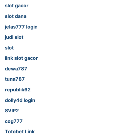
slot gacor
slot dana
jelas777 login
judi slot
slot
link slot gacor
dewa787
tuna787
republik62
dolly4d login
SVIP2
cog777
Totobet Link