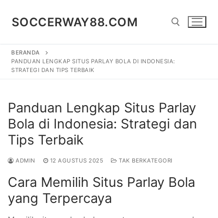
Lompat
ke
SOCCERWAY88.COM
konten
BERANDA
Cari:
PANDUAN LENGKAP SITUS PARLAY BOLA DI INDONESIA:
STRATEGI DAN TIPS TERBAIK
Panduan Lengkap Situs Parlay
Bola di Indonesia: Strategi dan
Tips Terbaik
ADMIN
12 AGUSTUS 2025
TAK BERKATEGORI
Cara Memilih Situs Parlay Bola
yang Terpercaya