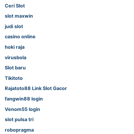
Ceri Slot
slot maxwin
judi slot
casino online
hoki raja
virusbola
Slot baru
Tikitoto
Rajatoto88 Link Slot Gacor
fangwin88 login
Venom55 login
slot pulsa tri
robopragma