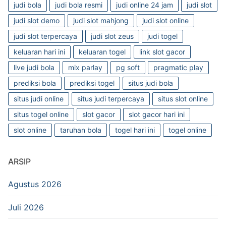
judi bola
judi bola resmi
judi online 24 jam
judi slot
judi slot demo
judi slot mahjong
judi slot online
judi slot terpercaya
judi slot zeus
judi togel
keluaran hari ini
keluaran togel
link slot gacor
live judi bola
mix parlay
pg soft
pragmatic play
prediksi bola
prediksi togel
situs judi bola
situs judi online
situs judi terpercaya
situs slot online
situs togel online
slot gacor
slot gacor hari ini
slot online
taruhan bola
togel hari ini
togel online
ARSIP
Agustus 2026
Juli 2026