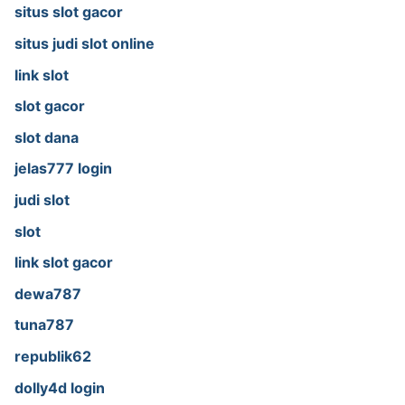
situs slot gacor
situs judi slot online
link slot
slot gacor
slot dana
jelas777 login
judi slot
slot
link slot gacor
dewa787
tuna787
republik62
dolly4d login