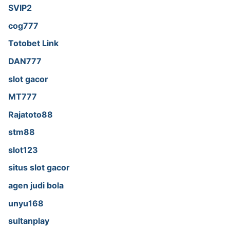
SVIP2
cog777
Totobet Link
DAN777
slot gacor
MT777
Rajatoto88
stm88
slot123
situs slot gacor
agen judi bola
unyu168
sultanplay