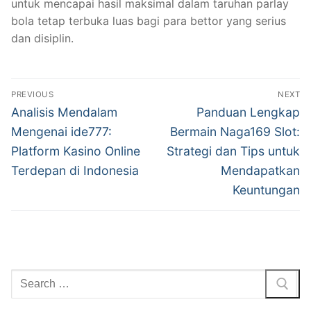
untuk mencapai hasil maksimal dalam taruhan parlay
bola tetap terbuka luas bagi para bettor yang serius
dan disiplin.
Navigasi
PREVIOUS
NEXT
pos
Previous
Next
Analisis Mendalam
Panduan Lengkap
post:
post:
Mengenai ide777:
Bermain Naga169 Slot:
Platform Kasino Online
Strategi dan Tips untuk
Terdepan di Indonesia
Mendapatkan
Keuntungan
Cari: