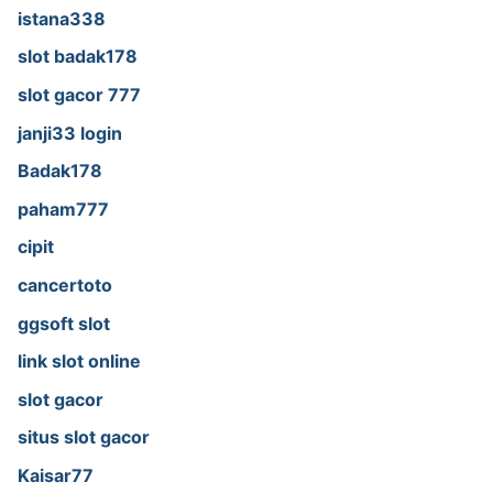
istana338
slot badak178
slot gacor 777
janji33 login
Badak178
paham777
cipit
cancertoto
ggsoft slot
link slot online
slot gacor
situs slot gacor
Kaisar77