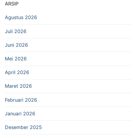
ARSIP
Agustus 2026
Juli 2026
Juni 2026
Mei 2026
April 2026
Maret 2026
Februari 2026
Januari 2026
Desember 2025