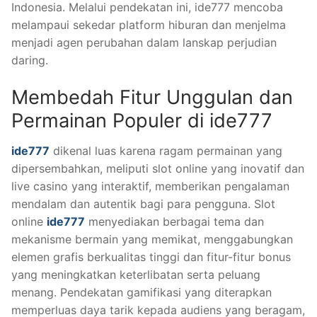
Indonesia. Melalui pendekatan ini, ide777 mencoba
melampaui sekedar platform hiburan dan menjelma
menjadi agen perubahan dalam lanskap perjudian
daring.
Membedah Fitur Unggulan dan
Permainan Populer di ide777
ide777
dikenal luas karena ragam permainan yang
dipersembahkan, meliputi slot online yang inovatif dan
live casino yang interaktif, memberikan pengalaman
mendalam dan autentik bagi para pengguna. Slot
online
ide777
menyediakan berbagai tema dan
mekanisme bermain yang memikat, menggabungkan
elemen grafis berkualitas tinggi dan fitur-fitur bonus
yang meningkatkan keterlibatan serta peluang
menang. Pendekatan gamifikasi yang diterapkan
memperluas daya tarik kepada audiens yang beragam,