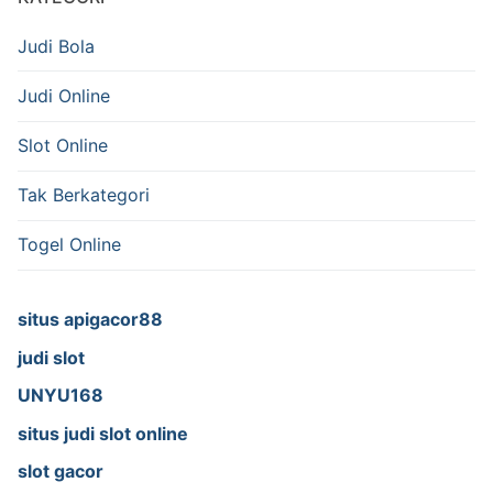
Judi Bola
Judi Online
Slot Online
Tak Berkategori
Togel Online
situs apigacor88
judi slot
UNYU168
situs judi slot online
slot gacor