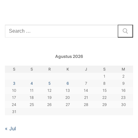
Cari:
Agustus 2026
S
S
R
K
J
S
M
1
2
3
4
5
6
7
8
9
10
11
12
13
14
15
16
17
18
19
20
21
22
23
24
25
26
27
28
29
30
31
« Jul