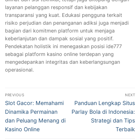
layanan pelanggan responsif dan kebijakan
transparansi yang kuat. Edukasi pengguna terkait
risiko perjudian dan penanganan adiksi juga menjadi
bagian dari komitmen platform untuk menjaga
keberlanjutan dan dampak sosial yang positif.
Pendekatan holistik ini menegaskan posisi ide777
sebagai platform kasino online terdepan yang
mengedepankan integritas dan keberlangsungan
operasional.
Navigasi
PREVIOUS
NEXT
pos
Previous
Next
Slot Gacor: Memahami
Panduan Lengkap Situs
post:
post:
Dinamika Permainan
Parlay Bola di Indonesia:
dan Peluang Menang di
Strategi dan Tips
Kasino Online
Terbaik