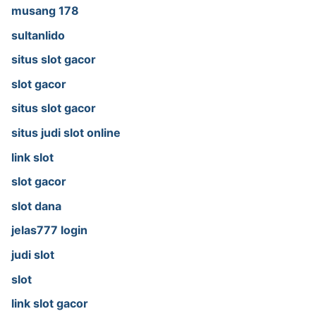
musang 178
sultanlido
situs slot gacor
slot gacor
situs slot gacor
situs judi slot online
link slot
slot gacor
slot dana
jelas777 login
judi slot
slot
link slot gacor