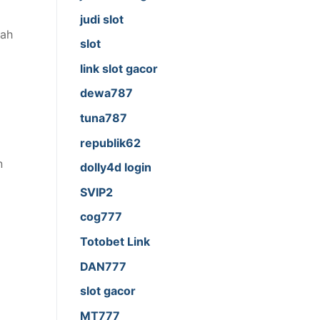
judi slot
kah
slot
link slot gacor
dewa787
tuna787
republik62
n
dolly4d login
SVIP2
cog777
Totobet Link
DAN777
slot gacor
MT777