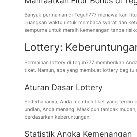
Manfaatkan Fitur Bonus di T
Banyak permainan di Teguh777 menawarkan fitu
Luangkan waktu untuk membaca syarat dan ketentu
sempurna untuk meraih kemenangan tanpa risik
Lottery: Keberuntunga
Permainan lottery di teguh777 memberikan And
tiket. Namun, apa yang membuat lottery begitu m
Aturan Dasar Lottery
Sederhananya, Anda membeli tiket yang terdiri d
undian, Anda menang. Meskipun tampak mudah, p
berdasarkan keberuntungan.
Statistik Angka Kemenangan