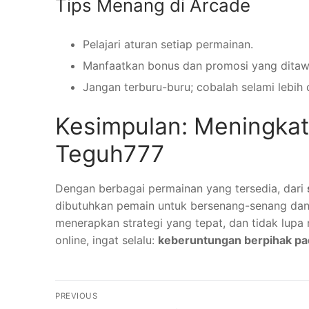
Tips Menang di Arcade
Pelajari aturan setiap permainan.
Manfaatkan bonus dan promosi yang ditaw
Jangan terburu-buru; cobalah selami lebih 
Kesimpulan: Meningka
Teguh777
Dengan berbagai permainan yang tersedia, dari
dibutuhkan pemain untuk bersenang-senang da
menerapkan strategi yang tepat, dan tidak lup
online, ingat selalu:
keberuntungan berpihak pa
Navigasi
PREVIOUS