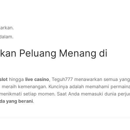
arkan.
dalam.
tkan Peluang Menang di
slot
hingga
live casino
, Teguh777 menawarkan semua yang
n meraih kemenangan. Kuncinya adalah memahami permaina
a menikmati setiap momen. Saat Anda memasuki dunia perju
da yang berani
.