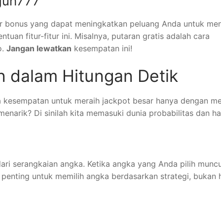
eguh777
r bonus yang dapat meningkatkan peluang Anda untuk me
an fitur-fitur ini. Misalnya, putaran gratis adalah cara
o.
Jangan lewatkan
kesempatan ini!
n dalam Hitungan Detik
a kesempatan untuk meraih jackpot besar hanya dengan m
enarik? Di sinilah kita memasuki dunia probabilitas dan h
ari serangkaian angka. Ketika angka yang Anda pilih muncu
enting untuk memilih angka berdasarkan strategi, bukan 