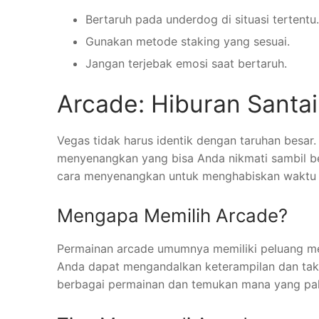
Bertaruh pada underdog di situasi tertentu.
Gunakan metode staking yang sesuai.
Jangan terjebak emosi saat bertaruh.
Arcade: Hiburan Santa
Vegas tidak harus identik dengan taruhan besa
menyenangkan yang bisa Anda nikmati sambil bers
cara menyenangkan untuk menghabiskan waktu 
Mengapa Memilih Arcade?
Permainan arcade umumnya memiliki peluang mena
Anda dapat mengandalkan keterampilan dan tak
berbagai permainan dan temukan mana yang pal