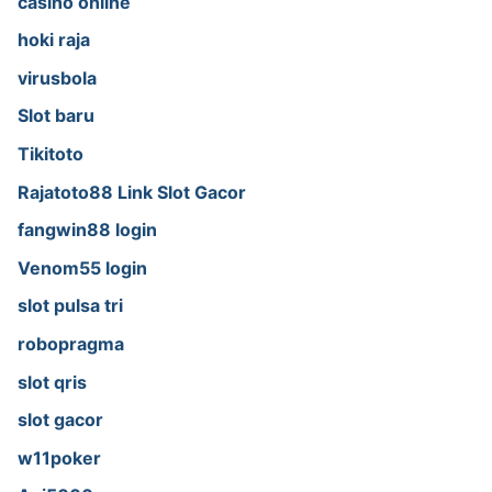
casino online
hoki raja
virusbola
Slot baru
Tikitoto
Rajatoto88 Link Slot Gacor
fangwin88 login
Venom55 login
slot pulsa tri
robopragma
slot qris
slot gacor
w11poker