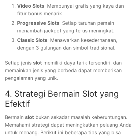
Video Slots
: Mempunyai grafis yang kaya dan
fitur bonus menarik.
Progressive Slots
: Setiap taruhan pemain
menambah jackpot yang terus meningkat.
Classic Slots
: Menawarkan kesederhanaan,
dengan 3 gulungan dan simbol tradisional.
Setiap jenis
slot
memiliki daya tarik tersendiri, dan
memainkan jenis yang berbeda dapat memberikan
pengalaman yang unik.
4. Strategi Bermain Slot yang
Efektif
Bermain
slot
bukan sekadar masalah keberuntungan.
Memahami strategi dapat meningkatkan peluang Anda
untuk menang. Berikut ini beberapa tips yang bisa