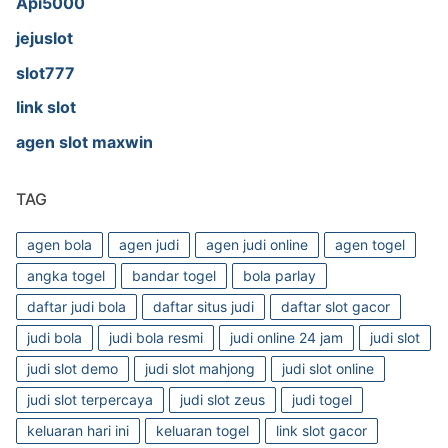
Api5000
jejuslot
slot777
link slot
agen slot maxwin
TAG
agen bola
agen judi
agen judi online
agen togel
angka togel
bandar togel
bola parlay
daftar judi bola
daftar situs judi
daftar slot gacor
judi bola
judi bola resmi
judi online 24 jam
judi slot
judi slot demo
judi slot mahjong
judi slot online
judi slot terpercaya
judi slot zeus
judi togel
keluaran hari ini
keluaran togel
link slot gacor