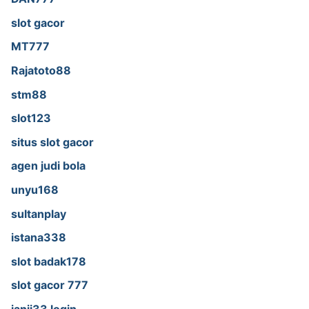
slot gacor
MT777
Rajatoto88
stm88
slot123
situs slot gacor
agen judi bola
unyu168
sultanplay
istana338
slot badak178
slot gacor 777
janji33 login