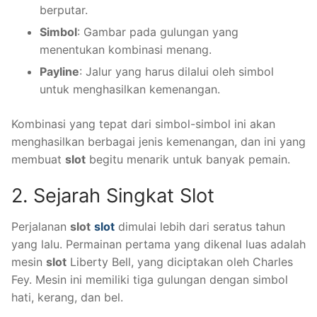
berputar.
Simbol
: Gambar pada gulungan yang
menentukan kombinasi menang.
Payline
: Jalur yang harus dilalui oleh simbol
untuk menghasilkan kemenangan.
Kombinasi yang tepat dari simbol-simbol ini akan
menghasilkan berbagai jenis kemenangan, dan ini yang
membuat
slot
begitu menarik untuk banyak pemain.
2. Sejarah Singkat Slot
Perjalanan
slot
slot
dimulai lebih dari seratus tahun
yang lalu. Permainan pertama yang dikenal luas adalah
mesin
slot
Liberty Bell, yang diciptakan oleh Charles
Fey. Mesin ini memiliki tiga gulungan dengan simbol
hati, kerang, dan bel.