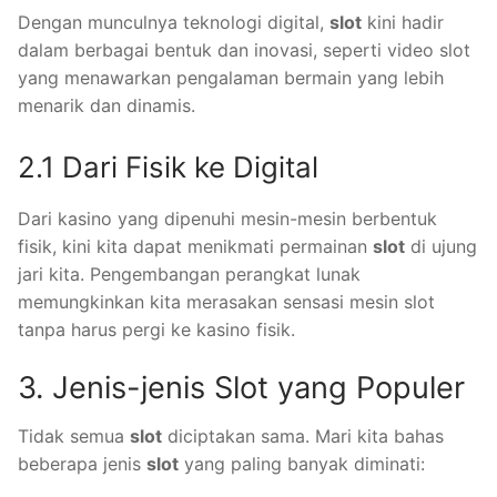
Dengan munculnya teknologi digital,
slot
kini hadir
dalam berbagai bentuk dan inovasi, seperti video slot
yang menawarkan pengalaman bermain yang lebih
menarik dan dinamis.
2.1 Dari Fisik ke Digital
Dari kasino yang dipenuhi mesin-mesin berbentuk
fisik, kini kita dapat menikmati permainan
slot
di ujung
jari kita. Pengembangan perangkat lunak
memungkinkan kita merasakan sensasi mesin slot
tanpa harus pergi ke kasino fisik.
3. Jenis-jenis Slot yang Populer
Tidak semua
slot
diciptakan sama. Mari kita bahas
beberapa jenis
slot
yang paling banyak diminati: