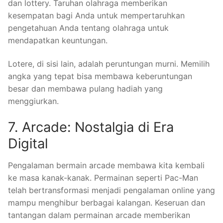
dan lottery. Taruhan olahraga memberikan
kesempatan bagi Anda untuk mempertaruhkan
pengetahuan Anda tentang olahraga untuk
mendapatkan keuntungan.
Lotere, di sisi lain, adalah peruntungan murni. Memilih
angka yang tepat bisa membawa keberuntungan
besar dan membawa pulang hadiah yang
menggiurkan.
7. Arcade: Nostalgia di Era
Digital
Pengalaman bermain arcade membawa kita kembali
ke masa kanak-kanak. Permainan seperti Pac-Man
telah bertransformasi menjadi pengalaman online yang
mampu menghibur berbagai kalangan. Keseruan dan
tantangan dalam permainan arcade memberikan