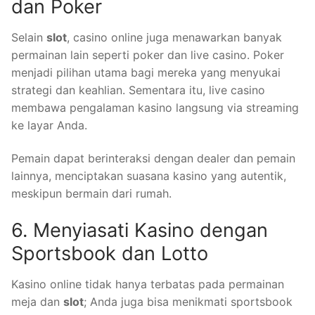
dan Poker
Selain
slot
, casino online juga menawarkan banyak
permainan lain seperti poker dan live casino. Poker
menjadi pilihan utama bagi mereka yang menyukai
strategi dan keahlian. Sementara itu, live casino
membawa pengalaman kasino langsung via streaming
ke layar Anda.
Pemain dapat berinteraksi dengan dealer dan pemain
lainnya, menciptakan suasana kasino yang autentik,
meskipun bermain dari rumah.
6. Menyiasati Kasino dengan
Sportsbook dan Lotto
Kasino online tidak hanya terbatas pada permainan
meja dan
slot
; Anda juga bisa menikmati sportsbook