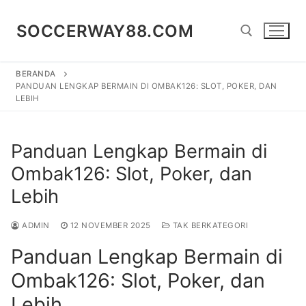
Lompat
ke
SOCCERWAY88.COM
konten
BERANDA
Cari:
PANDUAN LENGKAP BERMAIN DI OMBAK126: SLOT, POKER, DAN
LEBIH
Panduan Lengkap Bermain di
Ombak126: Slot, Poker, dan
Lebih
ADMIN
12 NOVEMBER 2025
TAK BERKATEGORI
Panduan Lengkap Bermain di
Ombak126: Slot, Poker, dan
Lebih