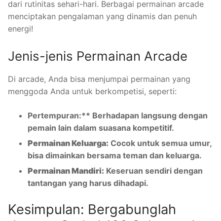
dari rutinitas sehari-hari. Berbagai permainan arcade
menciptakan pengalaman yang dinamis dan penuh
energi!
Jenis-jenis Permainan Arcade
Di arcade, Anda bisa menjumpai permainan yang
menggoda Anda untuk berkompetisi, seperti:
Pertempuran:** Berhadapan langsung dengan
pemain lain dalam suasana kompetitif.
Permainan Keluarga:
Cocok untuk semua umur,
bisa dimainkan bersama teman dan keluarga.
Permainan Mandiri:
Keseruan sendiri dengan
tantangan yang harus dihadapi.
Kesimpulan: Bergabunglah