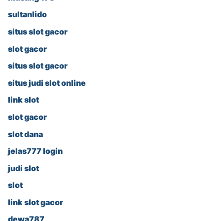
sultanlido
situs slot gacor
slot gacor
situs slot gacor
situs judi slot online
link slot
slot gacor
slot dana
jelas777 login
judi slot
slot
link slot gacor
dewa787