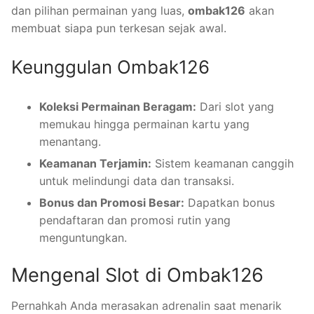
dan pilihan permainan yang luas,
ombak126
akan
membuat siapa pun terkesan sejak awal.
Keunggulan Ombak126
Koleksi Permainan Beragam:
Dari slot yang
memukau hingga permainan kartu yang
menantang.
Keamanan Terjamin:
Sistem keamanan canggih
untuk melindungi data dan transaksi.
Bonus dan Promosi Besar:
Dapatkan bonus
pendaftaran dan promosi rutin yang
menguntungkan.
Mengenal Slot di Ombak126
Pernahkah Anda merasakan adrenalin saat menarik