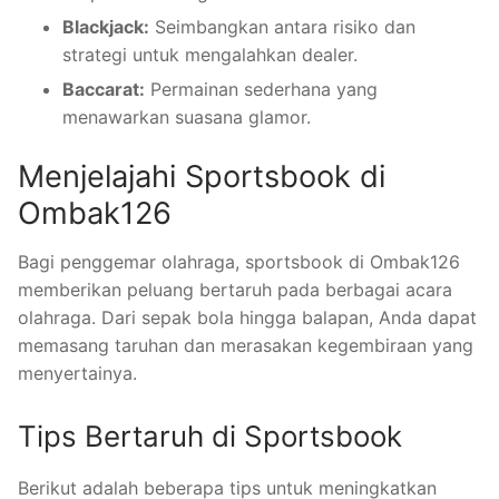
Blackjack:
Seimbangkan antara risiko dan
strategi untuk mengalahkan dealer.
Baccarat:
Permainan sederhana yang
menawarkan suasana glamor.
Menjelajahi Sportsbook di
Ombak126
Bagi penggemar olahraga, sportsbook di Ombak126
memberikan peluang bertaruh pada berbagai acara
olahraga. Dari sepak bola hingga balapan, Anda dapat
memasang taruhan dan merasakan kegembiraan yang
menyertainya.
Tips Bertaruh di Sportsbook
Berikut adalah beberapa tips untuk meningkatkan