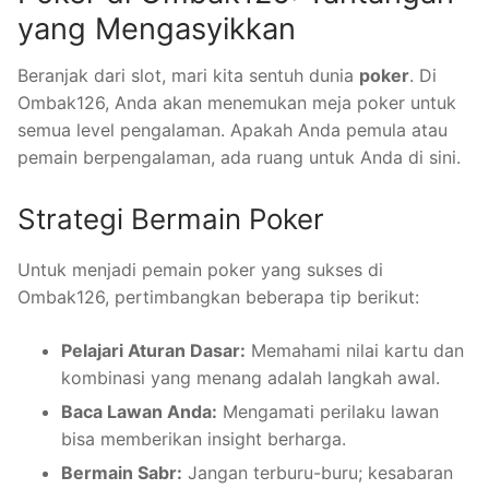
yang Mengasyikkan
Beranjak dari slot, mari kita sentuh dunia
poker
. Di
Ombak126, Anda akan menemukan meja poker untuk
semua level pengalaman. Apakah Anda pemula atau
pemain berpengalaman, ada ruang untuk Anda di sini.
Strategi Bermain Poker
Untuk menjadi pemain poker yang sukses di
Ombak126, pertimbangkan beberapa tip berikut:
Pelajari Aturan Dasar:
Memahami nilai kartu dan
kombinasi yang menang adalah langkah awal.
Baca Lawan Anda:
Mengamati perilaku lawan
bisa memberikan insight berharga.
Bermain Sabr:
Jangan terburu-buru; kesabaran