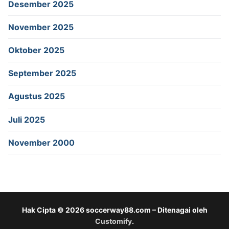
Desember 2025
November 2025
Oktober 2025
September 2025
Agustus 2025
Juli 2025
November 2000
Hak Cipta © 2026 soccerway88.com – Ditenagai oleh
Customify
.