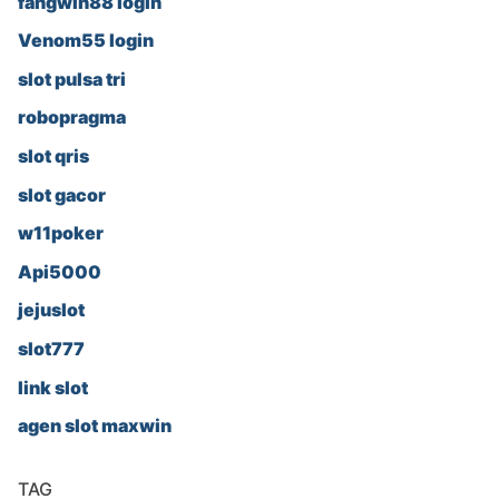
fangwin88 login
Venom55 login
slot pulsa tri
robopragma
slot qris
slot gacor
w11poker
Api5000
jejuslot
slot777
link slot
agen slot maxwin
TAG