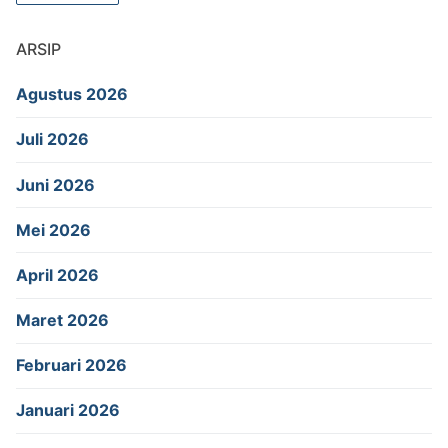
ARSIP
Agustus 2026
Juli 2026
Juni 2026
Mei 2026
April 2026
Maret 2026
Februari 2026
Januari 2026