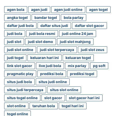
agen bola
agen judi
agen judi online
agen togel
angka togel
bandar togel
bola parlay
daftar judi bola
daftar situs judi
daftar slot gacor
judi bola
judi bola resmi
judi online 24 jam
judi slot
judi slot demo
judi slot mahjong
judi slot online
judi slot terpercaya
judi slot zeus
judi togel
keluaran hari ini
keluaran togel
link slot gacor
live judi bola
mix parlay
pg soft
pragmatic play
prediksi bola
prediksi togel
situs judi bola
situs judi online
situs judi terpercaya
situs slot online
situs togel online
slot gacor
slot gacor hari ini
slot online
taruhan bola
togel hari ini
togel online