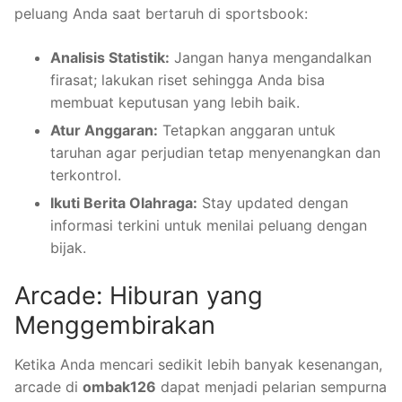
peluang Anda saat bertaruh di sportsbook:
Analisis Statistik:
Jangan hanya mengandalkan
firasat; lakukan riset sehingga Anda bisa
membuat keputusan yang lebih baik.
Atur Anggaran:
Tetapkan anggaran untuk
taruhan agar perjudian tetap menyenangkan dan
terkontrol.
Ikuti Berita Olahraga:
Stay updated dengan
informasi terkini untuk menilai peluang dengan
bijak.
Arcade: Hiburan yang
Menggembirakan
Ketika Anda mencari sedikit lebih banyak kesenangan,
arcade di
ombak126
dapat menjadi pelarian sempurna