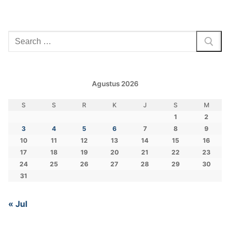
Cari:
Agustus 2026
S
S
R
K
J
S
M
1
2
3
4
5
6
7
8
9
10
11
12
13
14
15
16
17
18
19
20
21
22
23
24
25
26
27
28
29
30
31
« Jul