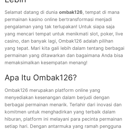
Selamat datang di dunia
ombak126
, tempat di mana
permainan kasino online bertransformasi menjadi
pengalaman yang tak terlupakan! Untuk siapa saja
yang mencari tempat untuk menikmati slot, poker, live
casino, dan banyak lagi, Ombak126 adalah pilihan
yang tepat. Mari kita gali lebih dalam tentang berbagai
permainan yang ditawarkan dan bagaimana Anda bisa
memaksimalkan kesempatan menang!
Apa Itu Ombak126?
Ombak126 merupakan platform online yang
menyediakan kesenangan dalam berjudi dengan
berbagai permainan menarik. Terlahir dari inovasi dan
komitmen untuk menghadirkan yang terbaik dalam
hiburan, platform ini melayani para pecinta permainan
setiap hari. Dengan antarmuka yang ramah pengguna