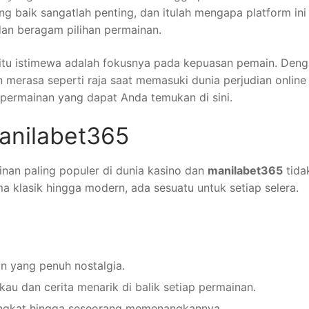
baik sangatlah penting, dan itulah mengapa platform ini
n beragam pilihan permainan.
itu istimewa adalah fokusnya pada kepuasan pemain. Den
merasa seperti raja saat memasuki dunia perjudian online i
i permainan yang dapat Anda temukan di sini.
manilabet365
nan paling populer di dunia kasino dan
manilabet365
tida
ema klasik hingga modern, ada sesuatu untuk setiap selera.
n yang penuh nostalgia.
 dan cerita menarik di balik setiap permainan.
ingkat hingga seseorang memenangkannya.