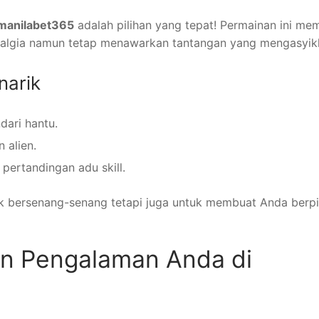
manilabet365
adalah pilihan yang tepat! Permainan ini m
talgia namun tetap menawarkan tantangan yang mengasyik
narik
ari hantu.
 alien.
ertandingan adu skill.
uk bersenang-senang tetapi juga untuk membuat Anda berpi
an Pengalaman Anda di