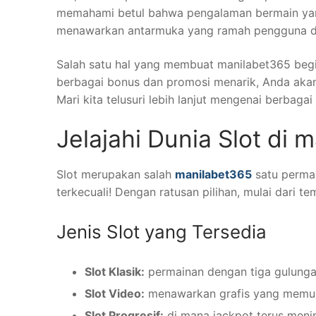
memahami betul bahwa pengalaman bermain yang 
menawarkan antarmuka yang ramah pengguna da
Salah satu hal yang membuat manilabet365 beg
berbagai bonus dan promosi menarik, Anda akan 
Mari kita telusuri lebih lanjut mengenai berbaga
Jelajahi Dunia Slot di 
Slot merupakan salah
manilabet365
satu permai
terkecuali! Dengan ratusan pilihan, mulai dari t
Jenis Slot yang Tersedia
Slot Klasik:
permainan dengan tiga gulunga
Slot Video:
menawarkan grafis yang memukau
Slot Progresif:
di mana jackpot terus men