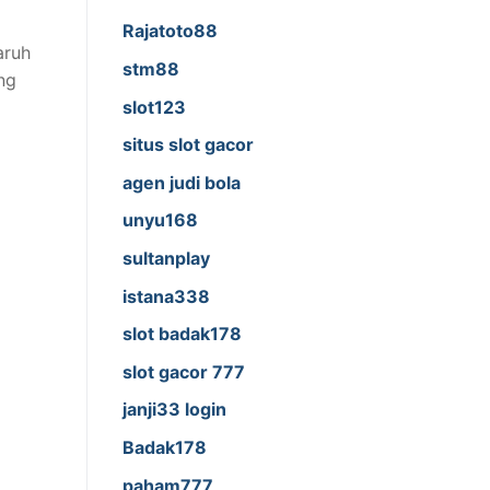
Rajatoto88
aruh
stm88
ng
slot123
situs slot gacor
agen judi bola
unyu168
sultanplay
istana338
slot badak178
slot gacor 777
janji33 login
Badak178
paham777