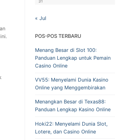
31
« Jul
gan
POS-POS TERBARU
ni.
Menang Besar di Slot 100:
Panduan Lengkap untuk Pemain
Casino Online
k
VV55: Menyelami Dunia Kasino
Online yang Menggembirakan
Menangkan Besar di Texas88:
Panduan Lengkap Kasino Online
Hoki22: Menyelami Dunia Slot,
Lotere, dan Casino Online