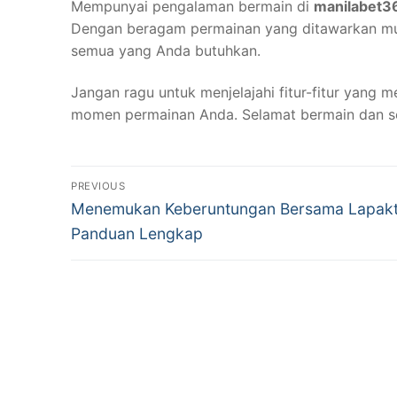
Mempunyai pengalaman bermain di
manilabet3
Dengan beragam permainan yang ditawarkan mulai
semua yang Anda butuhkan.
Jangan ragu untuk menjelajahi fitur-fitur yang
momen permainan Anda. Selamat bermain dan s
Navigasi
PREVIOUS
Previous
pos
Menemukan Keberuntungan Bersama Lapakt
post:
Panduan Lengkap