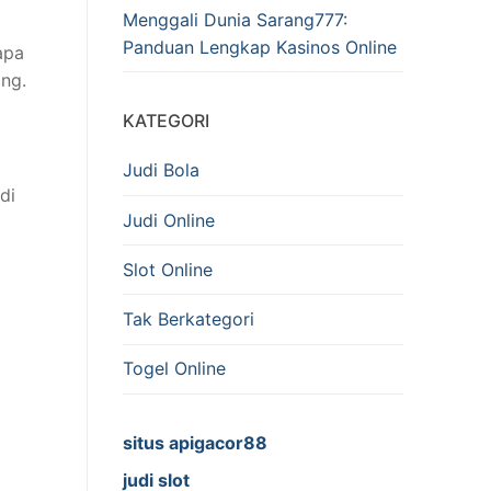
Menggali Dunia Sarang777:
Panduan Lengkap Kasinos Online
apa
ng.
KATEGORI
Judi Bola
di
Judi Online
Slot Online
Tak Berkategori
Togel Online
situs apigacor88
judi slot