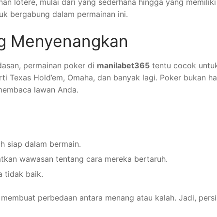
inan lotere, mulai dari yang sederhana hingga yang memiliki
uk bergabung dalam permainan ini.
ng Menyenangkan
dasan, permainan poker di
manilabet365
tentu cocok untu
rti Texas Hold’em, Omaha, dan banyak lagi. Poker bukan h
 membaca lawan Anda.
ih siap dalam bermain.
atkan wawasan tentang cara mereka bertaruh.
 tidak baik.
 membuat perbedaan antara menang atau kalah. Jadi, pers