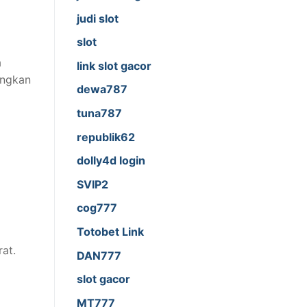
judi slot
slot
a
link slot gacor
ungkan
dewa787
tuna787
republik62
dolly4d login
SVIP2
cog777
Totobet Link
rat.
DAN777
slot gacor
MT777