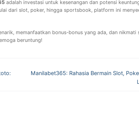
65
adalah investasi untuk kesenangan dan potensi keuntun
 dari slot, poker, hingga sportsbook, platform ini menye
 menarik, memanfaatkan bonus-bonus yang ada, dan nikmati 
emoga beruntung!
Next
oto:
Manilabet365: Rahasia Bermain Slot, Poke
post: