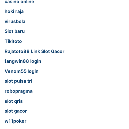
casino online
hoki raja
virusbola
Slot baru
Tikitoto
Rajatoto88 Link Slot Gacor
fangwin88 login
Venom55 login
slot pulsa tri
robopragma
slot qris
slot gacor
w11poker