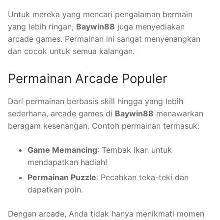
Untuk mereka yang mencari pengalaman bermain
yang lebih ringan,
Baywin88
juga menyediakan
arcade games. Permainan ini sangat menyenangkan
dan cocok untuk semua kalangan.
Permainan Arcade Populer
Dari permainan berbasis skill hingga yang lebih
sederhana, arcade games di
Baywin88
menawarkan
beragam kesenangan. Contoh permainan termasuk:
Game Memancing
: Tembak ikan untuk
mendapatkan hadiah!
Permainan Puzzle
: Pecahkan teka-teki dan
dapatkan poin.
Dengan arcade, Anda tidak hanya menikmati momen