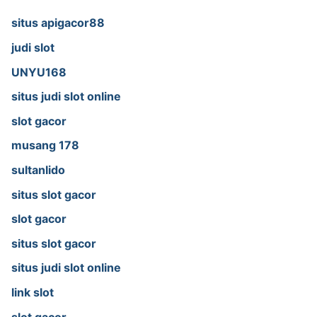
situs apigacor88
judi slot
UNYU168
situs judi slot online
slot gacor
musang 178
sultanlido
situs slot gacor
slot gacor
situs slot gacor
situs judi slot online
link slot
slot gacor