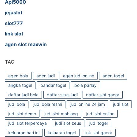
Api5000
jejuslot
slot777
link slot
agen slot maxwin
TAG
agen bola
agen judi
agen judi online
agen togel
angka togel
bandar togel
bola parlay
daftar judi bola
daftar situs judi
daftar slot gacor
judi bola
judi bola resmi
judi online 24 jam
judi slot
judi slot demo
judi slot mahjong
judi slot online
judi slot terpercaya
judi slot zeus
judi togel
keluaran hari ini
keluaran togel
link slot gacor