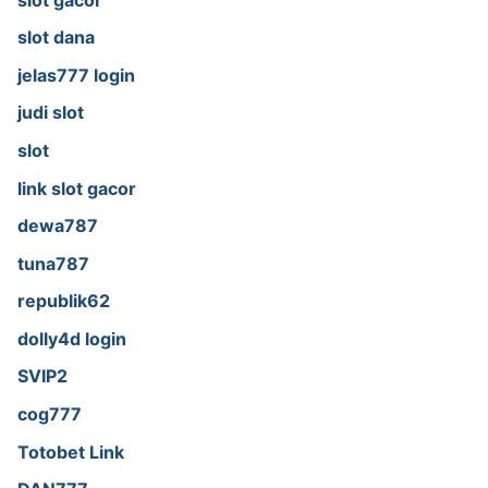
slot dana
jelas777 login
judi slot
slot
link slot gacor
dewa787
tuna787
republik62
dolly4d login
SVIP2
cog777
Totobet Link