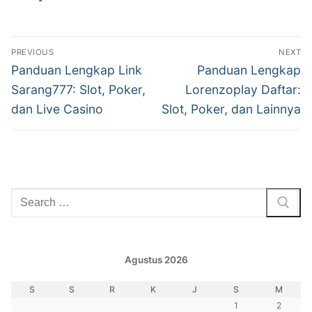
Navigasi
PREVIOUS
NEXT
pos
Previous
Next
Panduan Lengkap Link
Panduan Lengkap
post:
post:
Sarang777: Slot, Poker,
Lorenzoplay Daftar:
dan Live Casino
Slot, Poker, dan Lainnya
Cari:
Agustus 2026
S
S
R
K
J
S
M
1
2