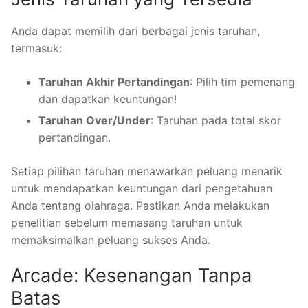
Anda dapat memilih dari berbagai jenis taruhan,
termasuk:
Taruhan Akhir Pertandingan
: Pilih tim pemenang
dan dapatkan keuntungan!
Taruhan Over/Under
: Taruhan pada total skor
pertandingan.
Setiap pilihan taruhan menawarkan peluang menarik
untuk mendapatkan keuntungan dari pengetahuan
Anda tentang olahraga. Pastikan Anda melakukan
penelitian sebelum memasang taruhan untuk
memaksimalkan peluang sukses Anda.
Arcade: Kesenangan Tanpa
Batas