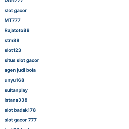
DAN777
slot gacor
MT777
Rajatoto88
stm88
slot123
situs slot gacor
agen judi bola
unyu168
sultanplay
istana338
slot badak178
slot gacor 777