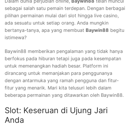
Dalam dunia perjudian online,
Baywin88
telah muncul
sebagai salah satu pemain terdepan. Dengan berbagai
pilihan permainan mulai dari slot hingga live casino,
ada sesuatu untuk setiap orang. Anda mungkin
bertanya-tanya, apa yang membuat
Baywin88
begitu
istimewa?
Baywin88 memberikan pengalaman yang tidak hanya
berfokus pada hiburan tetapi juga pada kesempatan
untuk memenangkan hadiah besar. Platform ini
dirancang untuk memanjakan para penggunanya
dengan antarmuka yang ramah pengguna dan fitur-
fitur yang menarik. Mari kita telusuri lebih dalam
beberapa permainan yang ditawarkan oleh Baywin88.
Slot: Keseruan di Ujung Jari
Anda