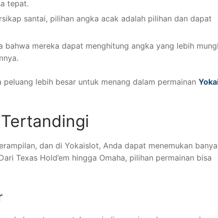
a tepat.
sikap santai, pilihan angka acak adalah pilihan dan dapat
a bahwa mereka dapat menghitung angka yang lebih mung
mnya.
a peluang lebih besar untuk menang dalam permainan
Yokai
Tertandingi
rampilan, dan di Yokaislot, Anda dapat menemukan banya
ari Texas Hold’em hingga Omaha, pilihan permainan bisa
r