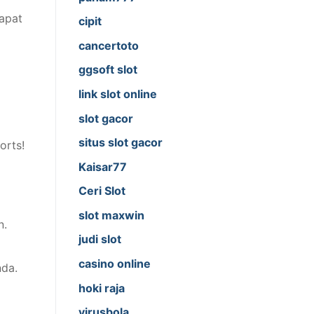
apat
cipit
cancertoto
ggsoft slot
link slot online
slot gacor
situs slot gacor
orts!
Kaisar77
Ceri Slot
slot maxwin
n.
judi slot
casino online
nda.
hoki raja
virusbola