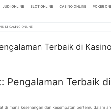
JUDI ONLINE
SLOT ONLINE
CASINO ONLINE
POKER ON
IK DI KASINO ONLINE
engalaman Terbaik di Kasin
t: Pengalaman Terbaik di
pat di mana kesenangan dan kesempatan bertemu dalam ar