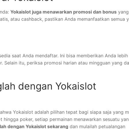
Anda:
Yokaislot juga menawarkan promosi dan bonus
yang
ratis, atau cashback, pastikan Anda memanfaatkan semua 
edia saat Anda mendaftar. Ini bisa memberikan Anda lebih
. Selain itu, periksa promosi harian atau mingguan yang d
lah dengan Yokaislot
bahwa Yokaislot adalah pilihan tepat bagi siapa saja yang m
ot hingga poker, setiap permainan menawarkan sesuatu yan
ah dengan Yokaislot sekarang
dan mulailah petualangan