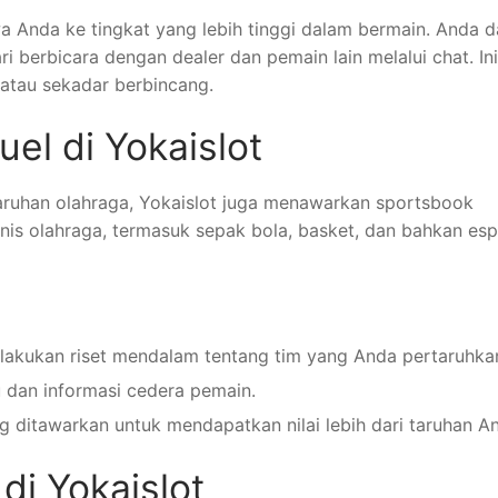
 Anda ke tingkat yang lebih tinggi dalam bermain. Anda d
i berbicara dengan dealer dan pemain lain melalui chat. Ini
atau sekadar berbincang.
el di Yokaislot
taruhan olahraga, Yokaislot juga menawarkan sportsbook
nis olahraga, termasuk sepak bola, basket, dan bahkan esp
akukan riset mendalam tentang tim yang Anda pertaruhka
u dan informasi cedera pemain.
 ditawarkan untuk mendapatkan nilai lebih dari taruhan A
i Yokaislot