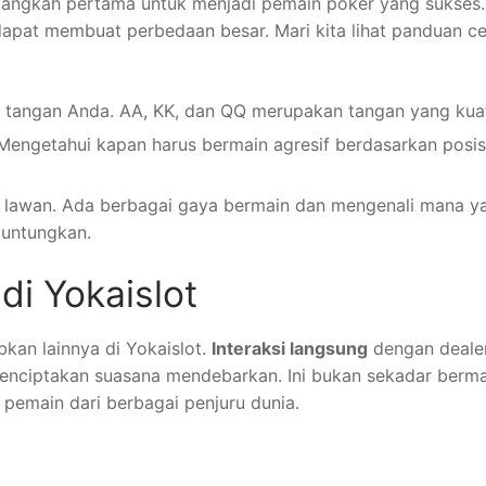
langkah pertama untuk menjadi pemain poker yang sukses.
dapat membuat perbedaan besar. Mari kita lihat panduan c
tangan Anda. AA, KK, dan QQ merupakan tangan yang kua
. Mengetahui kapan harus bermain agresif berdasarkan posis
n lawan. Ada berbagai gaya bermain dan mengenali mana y
untungkan.
di Yokaislot
kan lainnya di Yokaislot.
Interaksi langsung
dengan deale
enciptakan suasana mendebarkan. Ini bukan sekadar bermai
emain dari berbagai penjuru dunia.