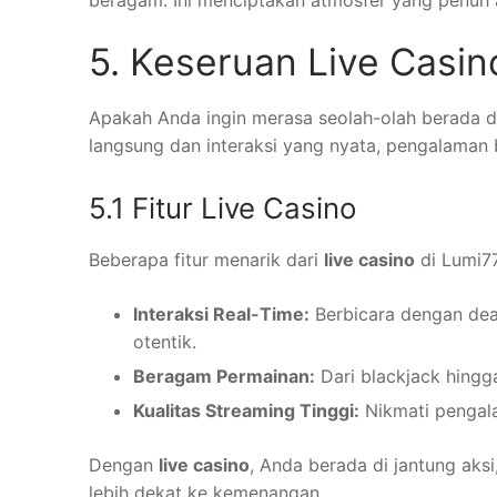
beragam. Ini menciptakan atmosfer yang penuh a
5. Keseruan Live Casin
Apakah Anda ingin merasa seolah-olah berada d
langsung dan interaksi yang nyata, pengalaman 
5.1 Fitur Live Casino
Beberapa fitur menarik dari
live casino
di Lumi77
Interaksi Real-Time:
Berbicara dengan dea
otentik.
Beragam Permainan:
Dari blackjack hingg
Kualitas Streaming Tinggi:
Nikmati pengala
Dengan
live casino
, Anda berada di jantung ak
lebih dekat ke kemenangan.