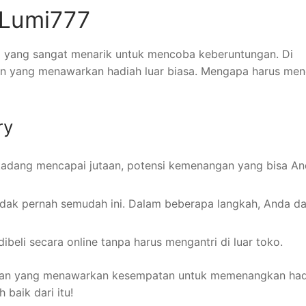
i Lumi777
 yang sangat menarik untuk mencoba keberuntungan. Di
ian yang menawarkan hadiah luar biasa. Mengapa harus me
ry
adang mencapai jutaan, potensi kemenangan yang bisa A
idak pernah semudah ini. Dalam beberapa langkah, Anda d
ibeli secara online tanpa harus mengantri di luar toko.
dian yang menawarkan kesempatan untuk memenangkan had
baik dari itu!