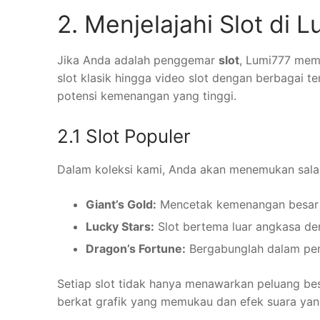
2. Menjelajahi Slot di 
Jika Anda adalah penggemar
slot
, Lumi777 memi
slot klasik hingga video slot dengan berbagai t
potensi kemenangan yang tinggi.
2.1 Slot Populer
Dalam koleksi kami, Anda akan menemukan sal
Giant’s Gold:
Mencetak kemenangan besar 
Lucky Stars:
Slot bertema luar angkasa de
Dragon’s Fortune:
Bergabunglah dalam penc
Setiap slot tidak hanya menawarkan peluang be
berkat grafik yang memukau dan efek suara ya