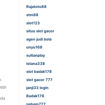
Rajatoto88
stm88
slot123
situs slot gacor
agen judi bola
unyu168
sultanplay
istana338
slot badak178
.
slot gacor 777
ggi.
janji33 login
Badak178
nda
paham777