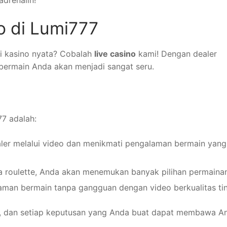
drenalin!
o di Lumi777
i kasino nyata? Cobalah
live casino
kami! Dengan dealer
bermain Anda akan menjadi sangat seru.
7 adalah:
ler melalui video dan menikmati pengalaman bermain yang
a roulette, Anda akan menemukan banyak pilihan permainan
man bermain tanpa gangguan dengan video berkualitas tin
si, dan setiap keputusan yang Anda buat dapat membawa A