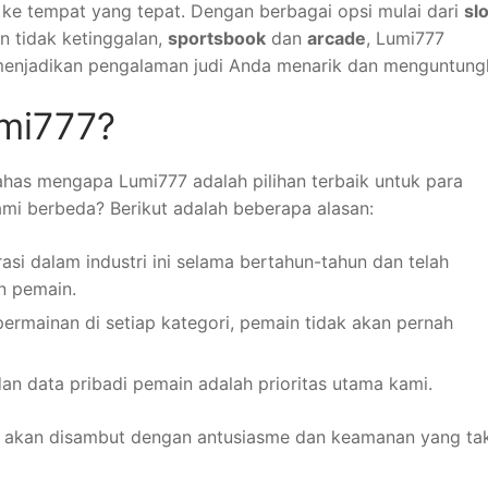
 ke tempat yang tepat. Dengan berbagai opsi mulai dari
slo
an tidak ketinggalan,
sportsbook
dan
arcade
, Lumi777
enjadikan pengalaman judi Anda menarik dan menguntung
umi777?
ahas mengapa Lumi777 adalah pilihan terbaik untuk para
i berbeda? Berikut adalah beberapa alasan:
si dalam industri ini selama bertahun-tahun dan telah
n pemain.
ermainan di setiap kategori, pemain tidak akan pernah
n data pribadi pemain adalah prioritas utama kami.
a akan disambut dengan antusiasme dan keamanan yang ta