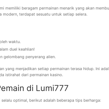
mi memiliki beragam permainan menarik yang akan membu
a modern, terdapat sesuatu untuk setiap selera.
oleh waktu.
lam duel keahlian!
n gelombang penyerang alien.
n yang menjadikan setiap permainan terasa hidup. Ini ada
 istirahat dari permainan kasino.
 Pemain di Lumi777
lalu optimal, berikut adalah beberapa tips berharga: