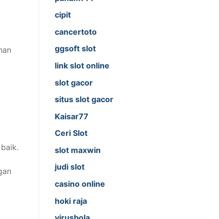
cipit
cancertoto
ggsoft slot
han
link slot online
slot gacor
situs slot gacor
Kaisar77
Ceri Slot
baik.
slot maxwin
judi slot
gan
casino online
hoki raja
virusbola